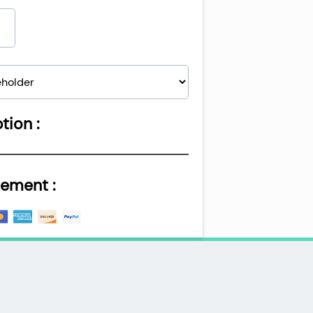
tion :
iement :