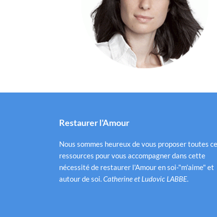
Restaurer l'Amour
Nous sommes heureux de vous proposer toutes c
ressources pour vous accompagner dans cette
nécessité de restaurer l'Amour en soi-"m'aime" et
autour de soi.
Catherine et Ludovic LABBE
.