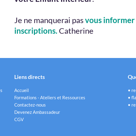
Je ne manquerai pas
vous informer 
inscriptions.
Catherine
Liens directs
Que
es
Accueil
•
re
Formations - Ateliers et Ressources
•
fl
Contactez-nous
•
re
Devenez Ambassadeur
CGV