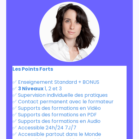
Les Points Forts
✅ Enseignement Standard + BONUS
✅
3 Niveaux
1, 2 et 3
✅ Supervision individuelle des pratiques
✅ Contact permanent avec le formateur
✅ Supports des formations en Vidéo
✅ Supports des formations en PDF
✅ Supports des formations en Audio
✅ Accessible 24h/24 7J/7
✅ Accessible partout dans le Monde