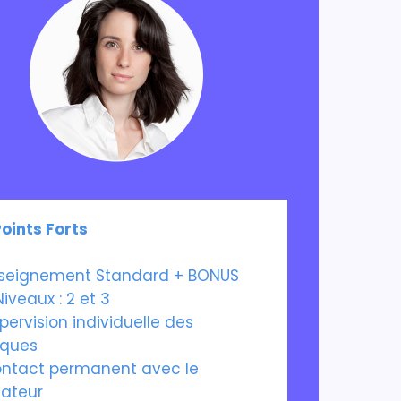
Points Forts
seignement Standard + BONUS
Niveaux : 2 et 3
pervision individuelle des
iques
ntact permanent avec le
ateur