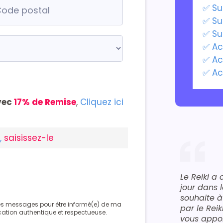
✅ Su
✅ Su
✅ Su
✅ Ac
✅ Ac
✅ Ac
vec
17% de Remise
,
Cliquez ici
,
saisissez-le
Le Reiki 
jour dans 
souhaite à
es messages pour être informé(e) de ma
par le Rei
tion authentique et respectueuse.
vous appo