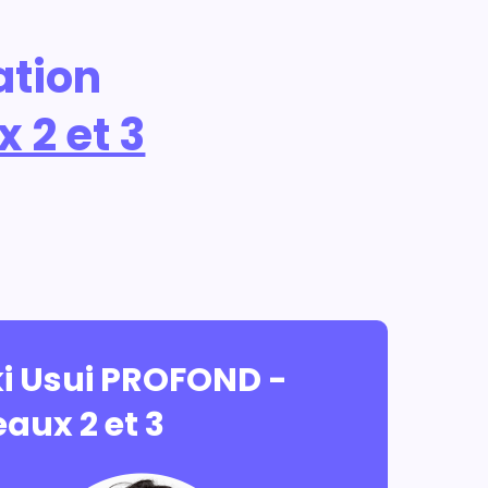
ation
 2 et 3
ki Usui PROFOND -
aux 2 et 3