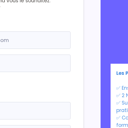
d vous le souhaitez.
-
Les 
✅ En
✅ 2 
✅ Su
prat
✅ Co
form