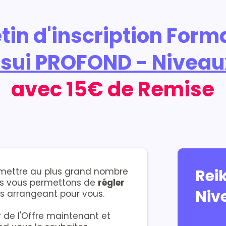
etin d'inscription Form
Usui PROFOND - Niveaux
avec 15€ de Remise
permettre au plus grand nombre
Rei
ous vous permettons de
régler
Nive
us arrangeant pour vous.
r de l'Offre maintenant et