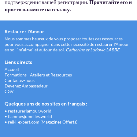
подтверждения вашей регистрации.
Прочитайте его и
просто нажмите на ссылку.
Restaurer l'Amour
Nous sommes heureux de vous proposer toutes ces ressources
pour vous accompagner dans cette nécessité de restaurer l'Amour
en soi-"m'aime" et autour de soi.
Catherine et Ludovic LABBE
.
Liens directs
Accueil
Formations - Ateliers et Ressources
Contactez-nous
Devenez Ambassadeur
CGV
Quelques uns de nos sites en français :
•
restaurerlamour.world
•
flammesjumelles.world
•
reiki-expert.com (Magazines Offerts)