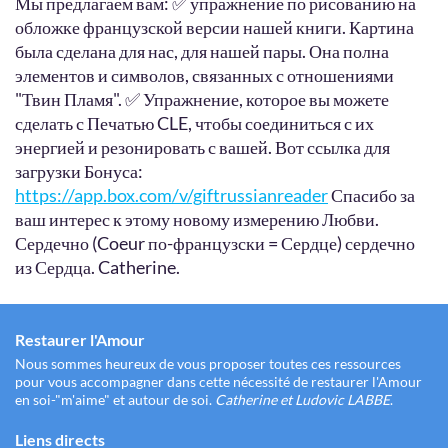
Мы предлагаем вам: ✅ упражнение по рисованию на
обложке французской версии нашей книги. Картина
была сделана для нас, для нашей пары. Она полна
элементов и символов, связанных с отношениями
"Твин Пламя". ✅ Упражнение, которое вы можете
сделать с Печатью CLE, чтобы соединиться с их
энергией и резонировать с вашей. Вот ссылка для
загрузки Бонуса:
https://app.box.com/v/giftrussianreader
Спасибо за
ваш интерес к этому новому измерению Любви.
Сердечно (Coeur по-французски = Сердце) сердечно
из Сердца. Catherine.
Restaurer l'Amour
Nous sommes heureux de vous proposer toutes ces ressources
pour vous accompagner dans cette nécessité de restaurer l'Amour
en soi-"m'aime" et autour de soi.
Catherine et Ludovic LABBE
.
Liens directs