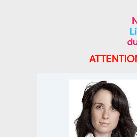
L
du
ATTENTIO