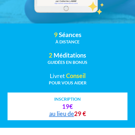
9
Séances
À DISTANCE
2
Méditations
GUIDÉES EN BONUS
Livret
Conseil
POUR VOUS AIDER
INSCRIPTION
19€
au lieu de
29 €