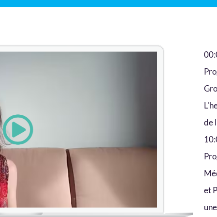
00:
Pro
Gro
L'h
de 
10:
Pro
Méd
et 
une