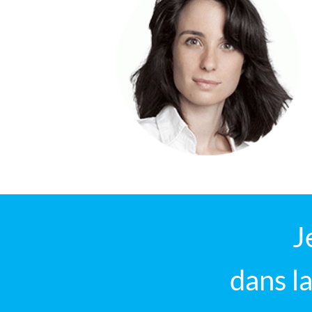
J
dans l