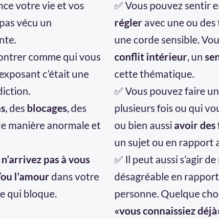
nce votre vie et vos
✅ Vous pouvez sentir e
 pas vécu un
régler
avec une ou des 
nte.
une corde sensible. Vou
montrer comme qui vous
conflit intérieur
, un
sen
exposant c’était une
cette thématique.
iction.
✅ Vous pouvez faire u
ns
, des
blocages
, des
plusieurs fois ou qui vo
 de manière anormale et
ou bien aussi
avoir des 
un sujet ou en rapport
 n’arrivez pas à vous
✅ Il peut aussi s’agir d
/ou l’amour
dans votre
désagréable en rapport
se qui bloque.
personne. Quelque cho
«vous connaissiez déj