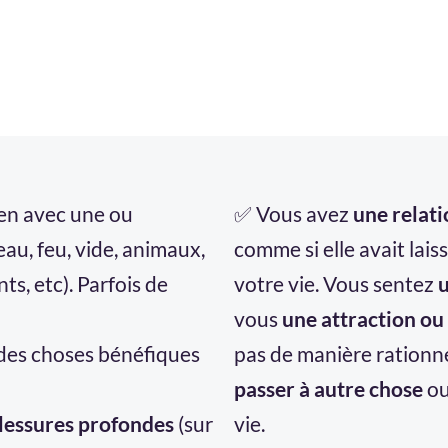
ien avec une ou
✅ Vous avez
une relati
eau, feu, vide, animaux,
comme si elle avait lai
nts, etc). Parfois de
votre vie. Vous sentez
u
vous
une attraction ou
des choses bénéfiques
pas de manière rationnel
passer à autre chose
ou
lessures profondes
(sur
vie.