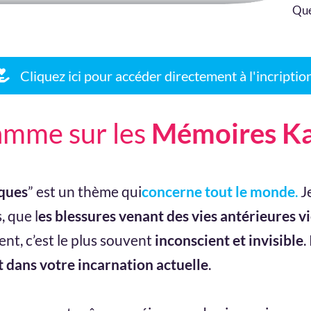
Que
Cliquez ici pour accéder directement à l'incriptio
amme sur les
Mémoires K
ques
” est un thème qui
concerne tout le monde
.
J
 que l
es blessures venant des vies antérieures v
ent, c’est le plus souvent
inconscient et invisible
.
t dans votre incarnation actuelle
.