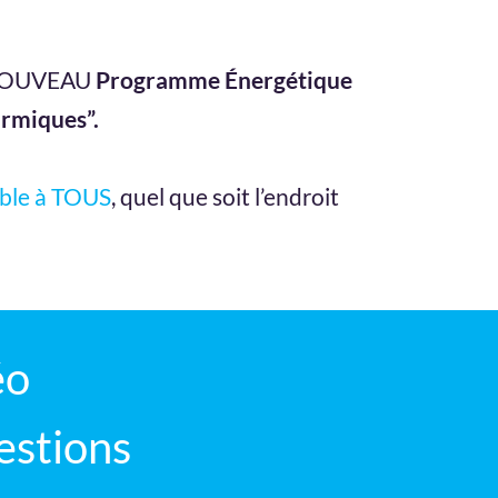
e NOUVEAU
Programme Énergétique
armiques”.
ible à TOUS
, quel que soit l’endroit
éo
estions