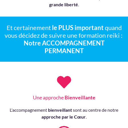
grande liberté
.
Et certainement
le PLUS important
quand
vous décidez de suivre une formation reiki :
Notre ACCOMPAGNEMENT
PERMANENT
Une approche
Bienveillante
L'accompagnement
bienveillant
sont au centre de notre
approche par le Cœur
.