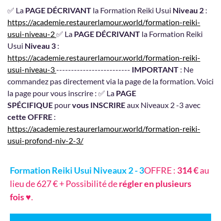
✅ La
PAGE DÉCRIVANT
la Formation Reiki Usui
Niveau 2
:
https://academie.restaurerlamour.world/formation-reiki-
usui-niveau-2
✅ La
PAGE DÉCRIVANT
la Formation Reiki
Usui
Niveau 3
:
https://academie.restaurerlamour.world/formation-reiki-
usui-niveau-3
-------------------------
IMPORTANT
: Ne
commandez pas directement via la page de la formation. Voici
la page pour vous inscrire : ✅ La
PAGE
SPÉCIFIQUE
pour
vous INSCRIRE
aux Niveaux 2 -3 avec
cette OFFRE
:
https://academie.restaurerlamour.world/formation-reiki-
usui-profond-niv-2-3/
Formation Reiki Usui Niveaux 2 - 3
OFFRE :
314 €
au
lieu de 627 € + Possibilité de
régler en plusieurs
fois
♥.