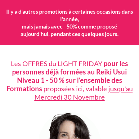
Il y a d'autres promotions à certaines occasions dans
l'année,
mais jamais avec - 50% comme proposé
aujourd'hui, pendant ces quelques jours.
Les OFFRES du LIGHT FRIDAY
pour les
personnes déjà formées au Reiki Usui
Niveau 1 - 50 % sur l'ensemble des
Formations
proposées ici, valable
jusqu'au
Mercredi 30 Novembre