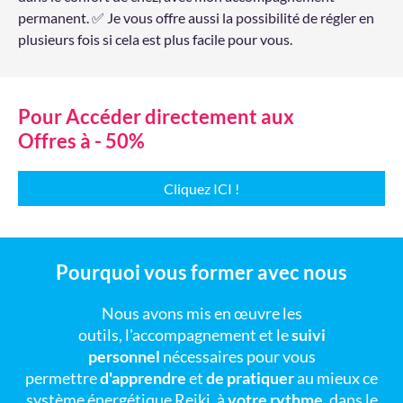
permanent. ✅ Je vous offre aussi la possibilité de régler en
plusieurs fois si cela est plus facile pour vous.
Pour Accéder directement aux
Offres à - 50%
Cliquez ICI !
Pourquoi vous former avec nous
Nous avons mis en œuvre les
outils, l'accompagnement et le
suivi
personnel
nécessaires pour vous
permettre
d'apprendre
et
de pratiquer
au mieux ce
système énergétique Reiki, à
votre rythme
, dans le