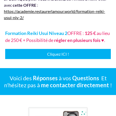
avec
cette OFFRE
:
https://academie.restaurerlamour.world/formation-reiki-
usui-niv-2/
Formation Reiki Usui Niveau 2
OFFRE :
125 €
au lieu
de 250 € + Possibilité de
régler en plusieurs fois
♥.
Cliquez ICI !
Voici des
Réponses
à vos
Questions
Et
n'hésitez pas à
me contacter directement
!