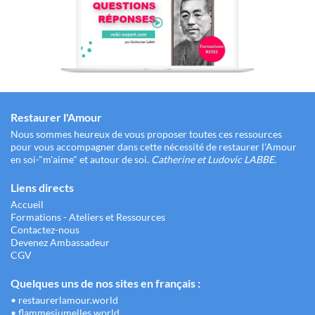
Restaurer l'Amour
Nous sommes heureux de vous proposer toutes ces ressources
pour vous accompagner dans cette nécessité de restaurer l'Amour
en soi-"m'aime" et autour de soi.
Catherine et Ludovic LABBE
.
Liens directs
Accueil
Formations - Ateliers et Ressources
Contactez-nous
Devenez Ambassadeur
CGV
Quelques uns de nos sites en français :
•
restaurerlamour.world
•
flammesjumelles.world