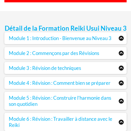
Détail de la Formation Reiki Usui Niveau 3
Module 1 : Introduction - Bienvenue au Niveau 3
L'approche Pédagogique
Module 2 : Commençons par des Révisions
En route vers le Niveau 3
Pourquoi des révisions
Module 3 : Révision de techniques
Technique Gasshô
Module 4 : Révision : Comment bien se préparer
La Technique Kenyoku
Routine de Préparation
La Technique Byosen
Module 5 : Révision : Construire l’harmonie dans
RCAP : La Respiration
son quotidien
Pratiquer le Respiration
Introduction
Module 6 : Révision : Travailler à distance avec le
RCAP : Le Centrage
Les 5 idéaux Reiki
Reiki
Pratiquer le Centrage