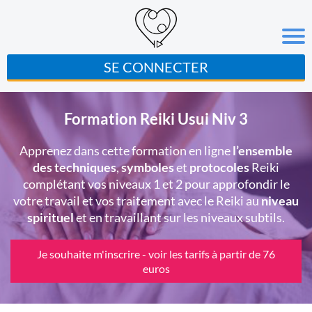
SE CONNECTER
Formation Reiki Usui Niv 3
Apprenez dans cette formation en ligne
l’ensemble
des techniques
,
symboles
et
protocoles
Reiki
complétant vos niveaux 1 et 2 pour approfondir le
votre travail et vos traitement avec le Reiki au
niveau
spirituel
et en travaillant sur les niveaux subtils.
Je souhaite m'inscrire - voir les tarifs à partir de 76
euros