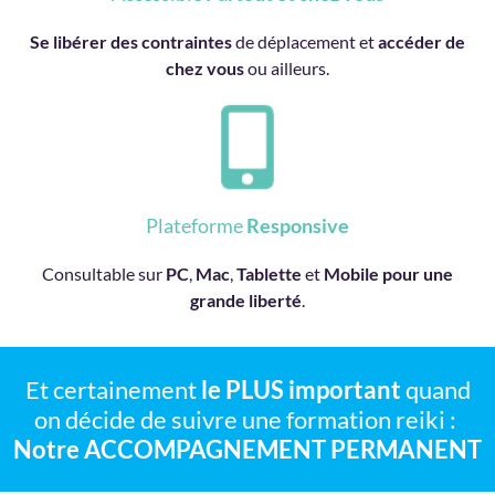
Se libérer des contraintes
de déplacement et
accéder de
chez vous
ou ailleurs.
Plateforme
Responsive
Consultable sur
PC
,
Mac
,
Tablette
et
Mobile pour une
grande liberté
.
Et certainement
le PLUS important
quand
on décide de suivre une formation reiki :
Notre ACCOMPAGNEMENT PERMANENT